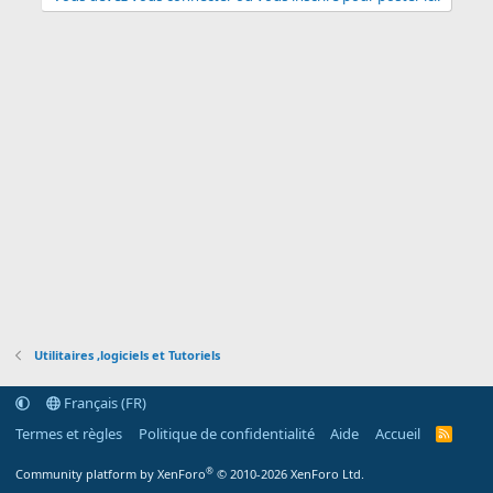
Utilitaires ,logiciels et Tutoriels
Français (FR)
Termes et règles
Politique de confidentialité
Aide
Accueil
R
S
S
®
Community platform by XenForo
© 2010-2026 XenForo Ltd.